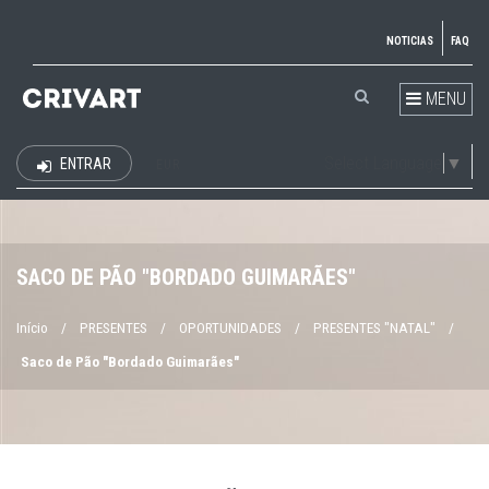
NOTICIAS
FAQ
MENU
Select Language
▼
ENTRAR
EUR
SACO DE PÃO "BORDADO GUIMARÃES"
Início
/
PRESENTES
/
OPORTUNIDADES
/
PRESENTES "NATAL"
/
Saco de Pão "Bordado Guimarães"