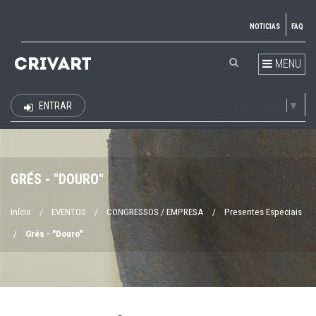
NOTICIAS
FAQ
MENU
Select Language
▼
ENTRAR
EUR
GRÉS - "DOURO"
Início
/
EVENTOS
/
CONGRESSOS / EMPRESA
/
Presentes Especiais
/
Grés - "Douro"