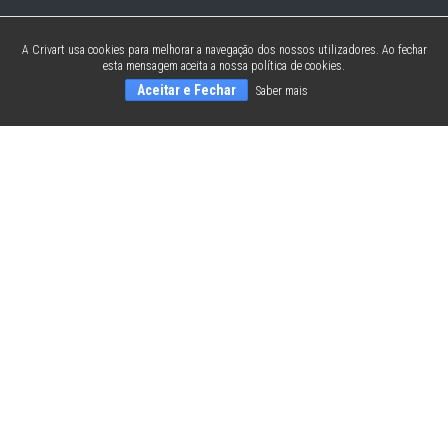
A Crivart usa cookies para melhorar a navegação dos nossos utilizadores. Ao fechar
esta mensagem aceita a nossa política de cookies.
Aceitar e Fechar
Saber mais