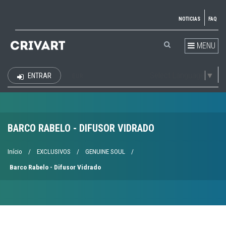
NOTICIAS
FAQ
MENU
Select Language
▼
ENTRAR
EUR
BARCO RABELO - DIFUSOR VIDRADO
Início
/
EXCLUSIVOS
/
GENUINE SOUL
/
Barco Rabelo - Difusor Vidrado