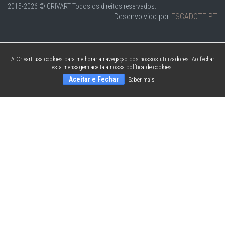
2015-2026 © CRIVART
Todos os direitos reservados.
Desenvolvido por
ESCADOTE.PT
A Crivart usa cookies para melhorar a navegação dos nossos utilizadores. Ao fechar
esta mensagem aceita a nossa política de cookies.
Aceitar e Fechar
Saber mais