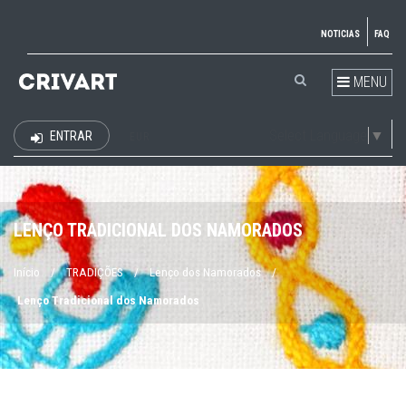
NOTICIAS
FAQ
MENU
Select Language
▼
ENTRAR
EUR
LENÇO TRADICIONAL DOS NAMORADOS
Início
/
TRADIÇÕES
/
Lenço dos Namorados
/
Lenço Tradicional dos Namorados