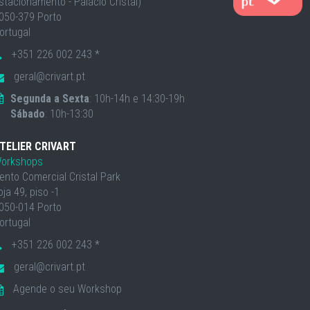
stacionamento - Palácio Cristal)
050-379 Porto
ortugal
+351 226 002 243 *
geral@crivart.pt
Segunda a Sexta
: 10h-14h e 14:30-19h
Sábado
: 10h-13:30
TELIER CRIVART
orkshops
ento Comercial Cristal Park
oja 49, piso -1
050-014 Porto
ortugal
+351 226 002 243 *
geral@crivart.pt
Agende o seu Workshop