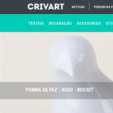
NOTICIAS
PERGUNTAS 
TÊXTEIS
DECORAÇÃO
ACESSÓRIOS
UTI
POMBA DA PAZ - VASO - BISCUIT