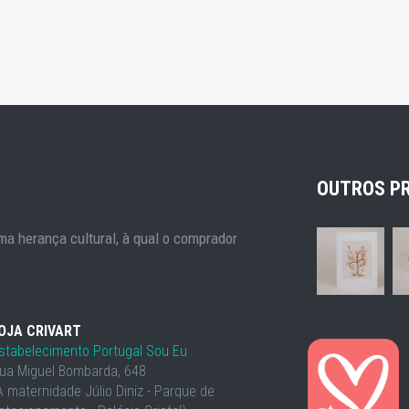
OUTROS P
a herança cultural, à qual o comprador
OJA CRIVART
stabelecimento Portugal Sou Eu
ua Miguel Bombarda, 648
À maternidade Júlio Diniz - Parque de