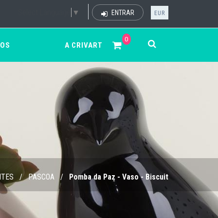
Select Language
▼
ENTRAR
EUR
0
ÇOS
A CRIVART
NTES
/
PASCOA
/
Pomba da Paz - Vaso - Biscuit