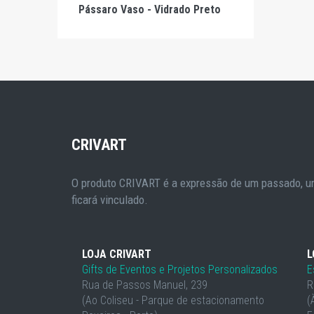
Pássaro Vaso - Vidrado Preto
CRIVART
O produto CRIVART é a expressão de um passado, um
ficará vinculado.
LOJA CRIVART
L
Gifts de Eventos e Projetos Personalizados
E
Rua de Passos Manuel, 239
R
(Ao Coliseu - Parque de estacionamento
(