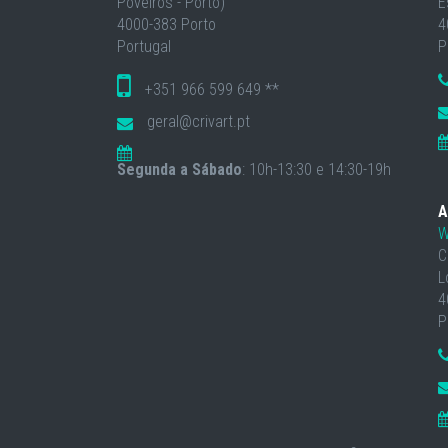
Poveiros - Porto)
E
4000-383 Porto
4
Portugal
P
+351 966 599 649 **
geral@crivart.pt
Segunda a Sábado
: 10h-13:30 e 14:30-19h
A
W
C
L
4
P