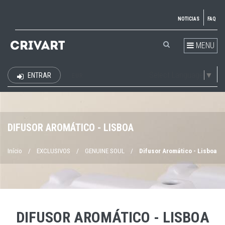
NOTICIAS
FAQ
MENU
Select Language
▼
ENTRAR
EUR
DIFUSOR AROMÁTICO - LISBOA
Início
/
EXCLUSIVOS
/
GENUINE SOUL
/
Difusor Aromático - Lisboa
DIFUSOR AROMÁTICO - LISBOA