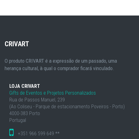
CRIVART
O produto CRIVART é a expressão de um passado, uma
herança cultural, à qual o comprador ficará vinculado.
LOJA CRIVART
Gifts de Eventos e Projetos Personalizados
Rua de Passos Manuel, 239
(Ao Coliseu - Parque de estacionamento Poveiros - Porto)
4000-383 Porto
Portugal
+351 966 599 649 **