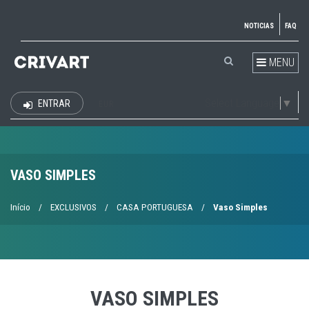
NOTICIAS
FAQ
MENU
Select Language
▼
ENTRAR
EUR
VASO SIMPLES
Início
/
EXCLUSIVOS
/
CASA PORTUGUESA
/
Vaso Simples
VASO SIMPLES