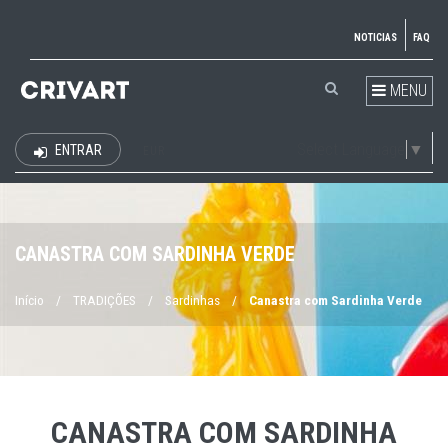
NOTICIAS
FAQ
MENU
Select Language
▼
ENTRAR
EUR
CANASTRA COM SARDINHA VERDE
Início
/
TRADIÇÕES
/
Sardinhas
/
Canastra com Sardinha Verde
CANASTRA COM SARDINHA