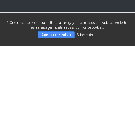
A Crivart usa cookies para melhorar a navegação dos nossos utilizadores. Ao fechar
esta mensagem aceita a nossa política de cookies.
Aceitar e Fechar
Saber mais