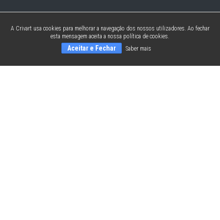
A Crivart usa cookies para melhorar a navegação dos nossos utilizadores. Ao fechar
esta mensagem aceita a nossa política de cookies.
Aceitar e Fechar
Saber mais