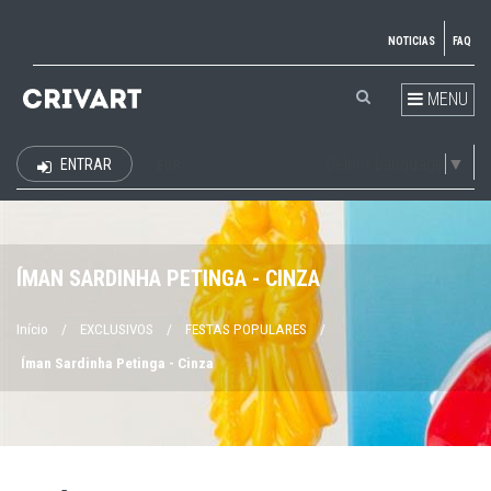
NOTICIAS
FAQ
MENU
Select Language
▼
ENTRAR
EUR
ÍMAN SARDINHA PETINGA - CINZA
Início
/
EXCLUSIVOS
/
FESTAS POPULARES
/
Íman Sardinha Petinga - Cinza