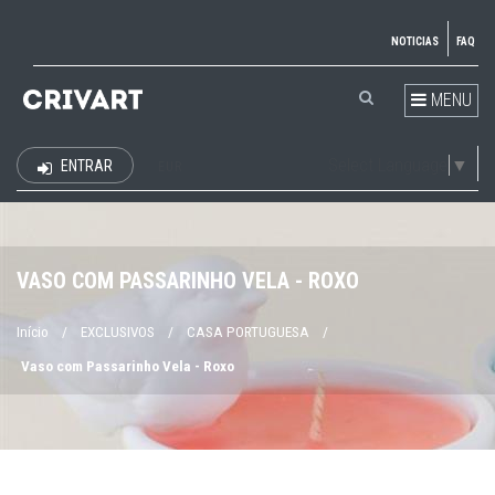
NOTICIAS
FAQ
MENU
Select Language
▼
ENTRAR
EUR
VASO COM PASSARINHO VELA - ROXO
Início
/
EXCLUSIVOS
/
CASA PORTUGUESA
/
Vaso com Passarinho Vela - Roxo