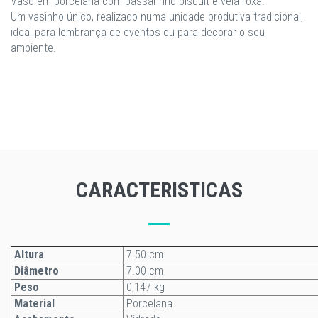
Vaso em porcelana com passarinho biscuit e vela roxa.
Um vasinho único, realizado numa unidade produtiva tradicional,
ideal para lembrança de eventos ou para decorar o seu
ambiente.
CARACTERISTICAS
Altura
7.50 cm
Diâmetro
7.00 cm
Peso
0,147 kg
Material
Porcelana