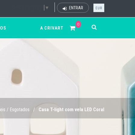
Select Language
▼
ENTRAR
EUR
0
ÇOS
A CRIVART
eis / Esgotados
/
Casa T-light com vela LED Coral