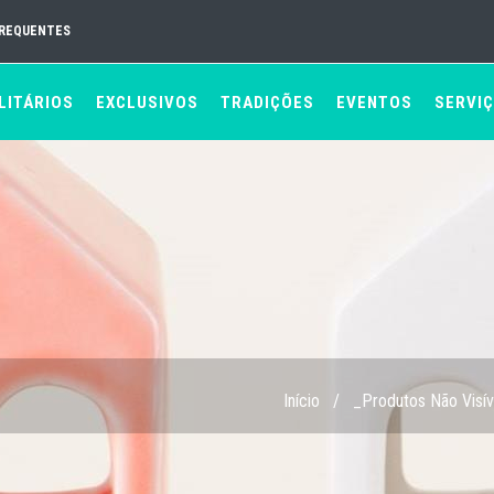
FREQUENTES
LITÁRIOS
EXCLUSIVOS
TRADIÇÕES
EVENTOS
SERVI
Início
/
_Produtos Não Visív