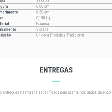
ura
14.00 cm
rgura
6.00 cm
mprimento
6.50 cm
so
0,190 kg
terial
Faiança
abamento
Vidrada
odução
Unidade Produtiva Tradicional
ENTREGAS
o entregues na morada especificada pelo cliente nos dados da enc