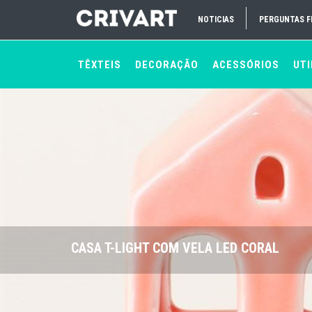
NOTICIAS
PERGUNTAS 
TÊXTEIS
DECORAÇÃO
ACESSÓRIOS
UTI
CASA T-LIGHT COM VELA LED CORAL