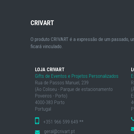
CRIVART
O produto CRIVART é a expressão de um passado, um
ficará vinculado.
LOJA CRIVART
L
Gifts de Eventos e Projetos Personalizados
E
Rua de Passos Manuel, 239
R
(Ao Coliseu - Parque de estacionamento
(
Poveiros - Porto)
E
4000-383 Porto
4
Portugal
P
+351 966 599 649 **
geral@crivart.pt