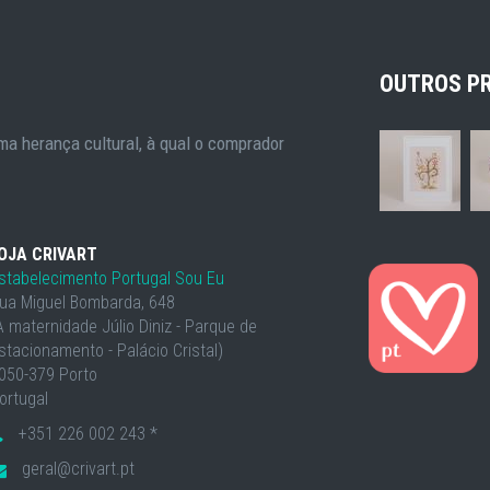
OUTROS P
a herança cultural, à qual o comprador
OJA CRIVART
stabelecimento Portugal Sou Eu
ua Miguel Bombarda, 648
À maternidade Júlio Diniz - Parque de
stacionamento - Palácio Cristal)
050-379 Porto
ortugal
+351 226 002 243 *
geral@crivart.pt