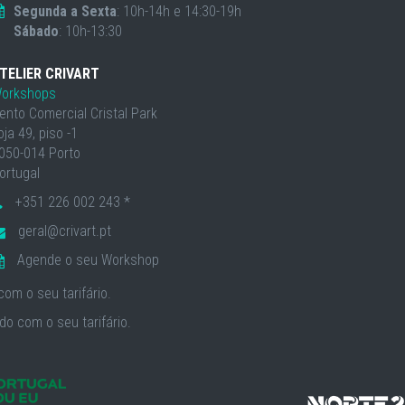
Segunda a Sexta
: 10h-14h e 14:30-19h
Sábado
: 10h-13:30
TELIER CRIVART
orkshops
ento Comercial Cristal Park
oja 49, piso -1
050-014 Porto
ortugal
+351 226 002 243 *
geral@crivart.pt
Agende o seu Workshop
om o seu tarifário.
o com o seu tarifário.