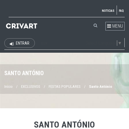
NOTICIAS
FAQ
MENU
Select Language
▼
ENTRAR
EUR
SANTO ANTÓNIO
Início
/
EXCLUSIVOS
/
FESTAS POPULARES
/
Santo António
SANTO ANTÓNIO