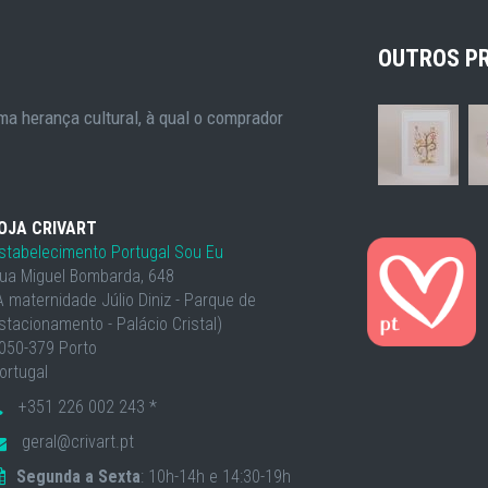
OUTROS P
a herança cultural, à qual o comprador
OJA CRIVART
stabelecimento Portugal Sou Eu
ua Miguel Bombarda, 648
À maternidade Júlio Diniz - Parque de
stacionamento - Palácio Cristal)
050-379 Porto
ortugal
+351 226 002 243 *
geral@crivart.pt
Segunda a Sexta
: 10h-14h e 14:30-19h