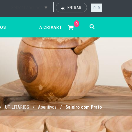
Select Language
▼
ENTRAR
EUR
0
ÇOS
A CRIVART
/
UTILITÁRIOS
/
Aperitivos
/
Saleiro com Prato