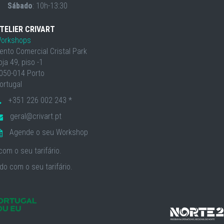
Sábado
: 10h-13:30
TELIER CRIVART
orkshops
ento Comercial Cristal Park
oja 49, piso -1
050-014 Porto
ortugal
+351 226 002 243 *
geral@crivart.pt
Agende o seu Workshop
om o seu tarifário.
o com o seu tarifário.