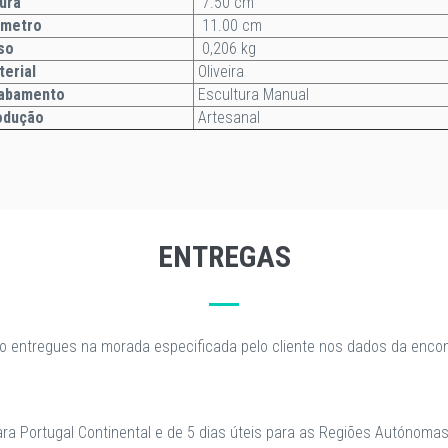
ura
7.50 cm
âmetro
11.00 cm
so
0,206 kg
terial
Oliveira
abamento
Escultura Manual
odução
Artesanal
ENTREGAS
o entregues na morada especificada pelo cliente nos dados da enc
para Portugal Continental e de 5 dias úteis para as Regiões Autónomas