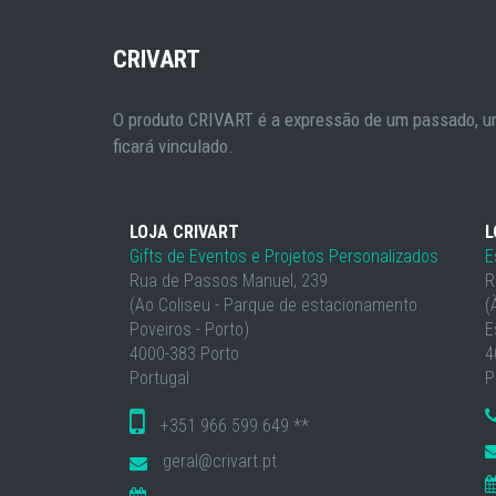
CRIVART
O produto CRIVART é a expressão de um passado, um
ficará vinculado.
LOJA CRIVART
L
Gifts de Eventos e Projetos Personalizados
E
Rua de Passos Manuel, 239
R
(Ao Coliseu - Parque de estacionamento
(
Poveiros - Porto)
E
4000-383 Porto
4
Portugal
P
+351 966 599 649 **
geral@crivart.pt