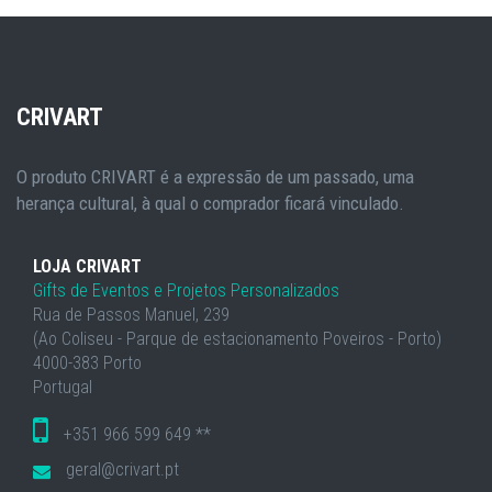
CRIVART
O produto CRIVART é a expressão de um passado, uma
herança cultural, à qual o comprador ficará vinculado.
LOJA CRIVART
Gifts de Eventos e Projetos Personalizados
Rua de Passos Manuel, 239
(Ao Coliseu - Parque de estacionamento Poveiros - Porto)
4000-383 Porto
Portugal
+351 966 599 649 **
geral@crivart.pt