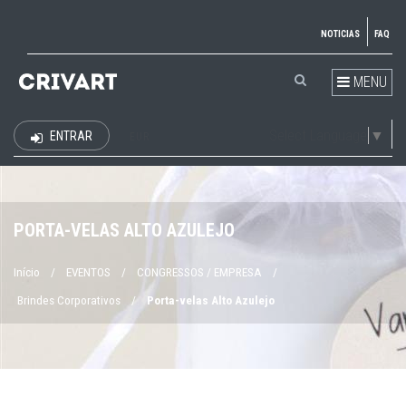
NOTICIAS
FAQ
MENU
Select Language
▼
ENTRAR
EUR
PORTA-VELAS ALTO AZULEJO
Início
/
EVENTOS
/
CONGRESSOS / EMPRESA
/
Brindes Corporativos
/
Porta-velas Alto Azulejo