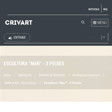
NOTICIAS
FAQ
MENU
Select Language
▼
ENTRAR
EUR
ESCULTURA "MAR" - 3 PEIXES
Início
/
SERVIÇOS
/
DESIGN INTERIORES
/
Ambientes Diversos
/
MAR & RIO - Acessórios
/
Escultura "Mar" - 3 Peixes