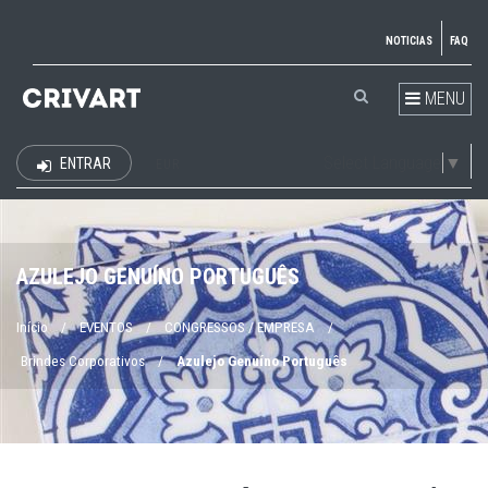
NOTICIAS
FAQ
MENU
Select Language
▼
ENTRAR
EUR
AZULEJO GENUÍNO PORTUGUÊS
Início
/
EVENTOS
/
CONGRESSOS / EMPRESA
/
Brindes Corporativos
/
Azulejo Genuíno Português