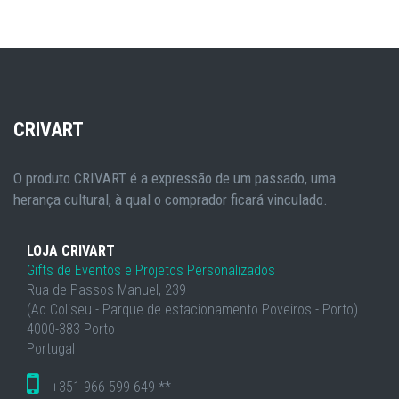
CRIVART
O produto CRIVART é a expressão de um passado, uma
herança cultural, à qual o comprador ficará vinculado.
LOJA CRIVART
Gifts de Eventos e Projetos Personalizados
Rua de Passos Manuel, 239
(Ao Coliseu - Parque de estacionamento Poveiros - Porto)
4000-383 Porto
Portugal
+351 966 599 649 **