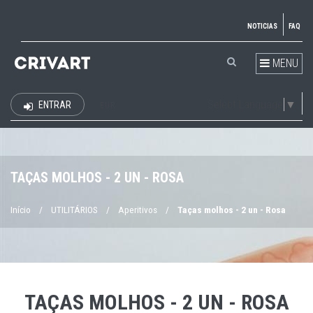
NOTICIAS
FAQ
MENU
Select Language
▼
ENTRAR
EUR
TAÇAS MOLHOS - 2 UN - ROSA
Início
/
UTILITÁRIOS
/
Aperitivos
/
Taças molhos - 2 un - Rosa
TAÇAS MOLHOS - 2 UN - ROSA