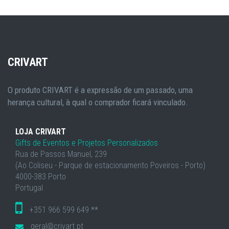
CRIVART
O produto CRIVART é a expressão de um passado, uma
herança cultural, à qual o comprador ficará vinculado.
LOJA CRIVART
Gifts de Eventos e Projetos Personalizados
Rua de Passos Manuel, 239
(Ao Coliseu - Parque de estacionamento Poveiros - Porto)
4000-383 Porto
Portugal
+351 966 599 649 **
geral@crivart.pt