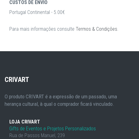
CUSTOS DE ENVIO
Portugal Continental - 5.00€
Para mais informações consulte
Termos & Condições
.
CRIVART
O produto CRIVART é a expressão de um passado, uma
herança cultural, à qual o comprador ficará vinculado.
LOJA CRIVART
Gifts de Eventos e Projetos Personalizados
Rua de Passos Manuel, 239