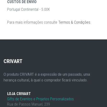
CUSTOS DE ENVIO
Portugal Continental - 5.00€
Para mais informações consulte
Termos & Condições
.
CRIVART
O produto CRIVART é a expressão de um passado, uma
herança cultural, à qual o comprador ficará vinculado.
LOJA CRIVART
Gifts de Eventos e Projetos Personalizados
Rua de Passos Manuel, 239