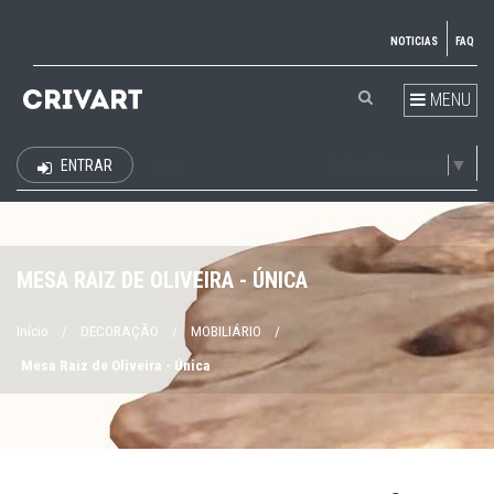
NOTICIAS
FAQ
MENU
Select Language
▼
ENTRAR
EUR
MESA RAIZ DE OLIVEIRA - ÚNICA
Início
/
DECORAÇÃO
/
MOBILIÁRIO
/
Mesa Raiz de Oliveira - Única