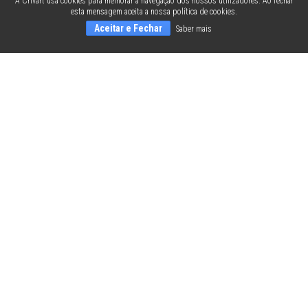
A Crivart usa cookies para melhorar a navegação dos nossos utilizadores. Ao fechar
esta mensagem aceita a nossa política de cookies.
Aceitar e Fechar
Saber mais