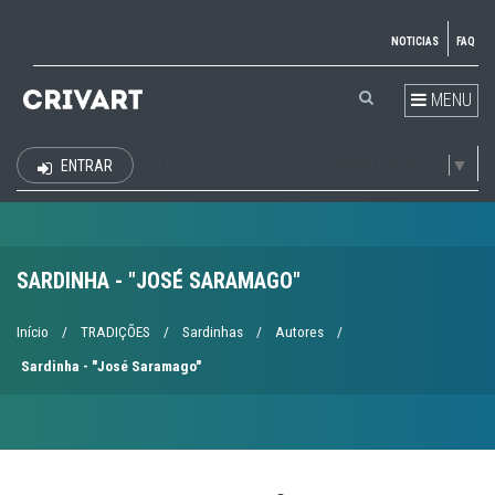
NOTICIAS
FAQ
MENU
Select Language
▼
ENTRAR
EUR
SARDINHA - "JOSÉ SARAMAGO"
Início
/
TRADIÇÕES
/
Sardinhas
/
Autores
/
Sardinha - "José Saramago"