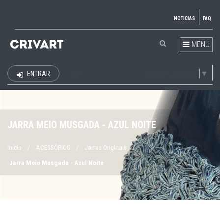
NOTICIAS
FAQ
MENU
Select Language
▼
ENTRAR
EUR
JARRA MEIO MUSGADA - AZUL NOITE
Início
/
ACESSÓRIOS
/
Jarras Originais
/
Jarra Meio Musgada - Azul Noite