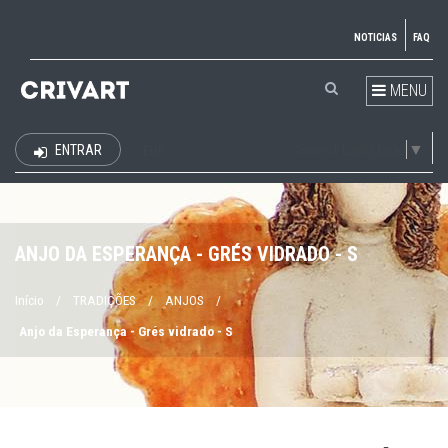
NOTICIAS
FAQ
MENU
Select Language
▼
ENTRAR
EUR
ANJO DA ESPERANÇA - GRÉS VIDRADO - S
Início
/
TRADIÇÕES
/
ANJOS
/
Anjo da Esperança - Grés vidrado - S