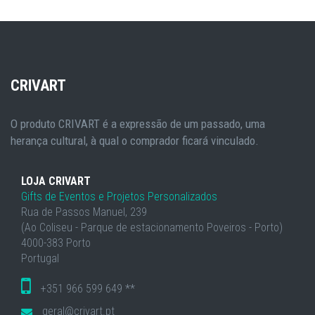
CRIVART
O produto CRIVART é a expressão de um passado, uma
herança cultural, à qual o comprador ficará vinculado.
LOJA CRIVART
Gifts de Eventos e Projetos Personalizados
Rua de Passos Manuel, 239
(Ao Coliseu - Parque de estacionamento Poveiros - Porto)
4000-383 Porto
Portugal
+351 966 599 649 **
geral@crivart.pt