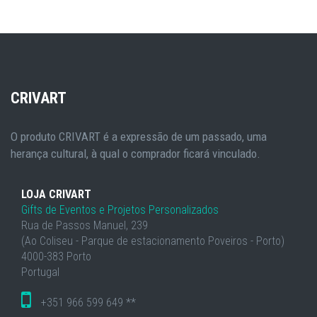
CRIVART
O produto CRIVART é a expressão de um passado, uma
herança cultural, à qual o comprador ficará vinculado.
LOJA CRIVART
Gifts de Eventos e Projetos Personalizados
Rua de Passos Manuel, 239
(Ao Coliseu - Parque de estacionamento Poveiros - Porto)
4000-383 Porto
Portugal
+351 966 599 649 **