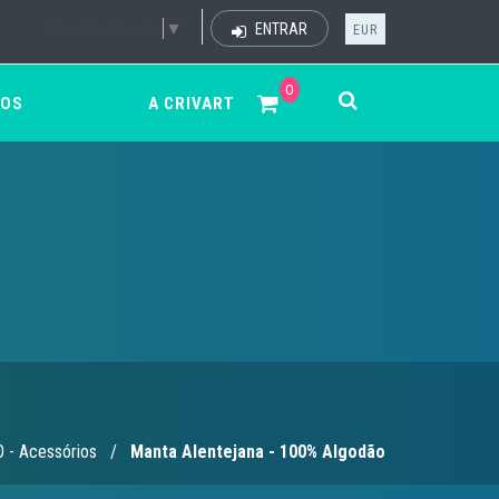
Select Language
▼
ENTRAR
EUR
0
ÇOS
A CRIVART
 - Acessórios
/
Manta Alentejana - 100% Algodão