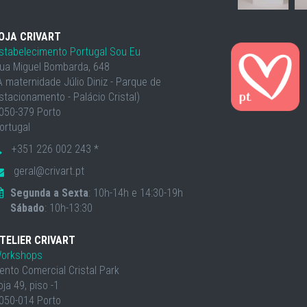
OJA CRIVART
stabelecimento Portugal Sou Eu
ua Miguel Bombarda, 648
À maternidade Júlio Diniz - Parque de
stacionamento - Palácio Cristal)
050-379 Porto
ortugal
+351 226 002 243 *
geral@crivart.pt
Segunda a Sexta
: 10h-14h e 14:30-19h
Sábado
: 10h-13:30
TELIER CRIVART
orkshops
ento Comercial Cristal Park
oja 49, piso -1
050-014 Porto