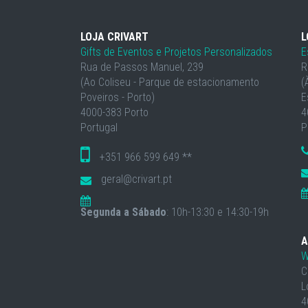
LOJA CRIVART
L
Gifts de Eventos e Projetos Personalizados
E
Rua de Passos Manuel, 239
R
(Ao Coliseu - Parque de estacionamento
(
Poveiros - Porto)
E
4000-383 Porto
4
Portugal
P
+351 966 599 649 **
geral@crivart.pt
Segunda a Sábado
: 10h-13:30 e 14:30-19h
A
W
C
L
4