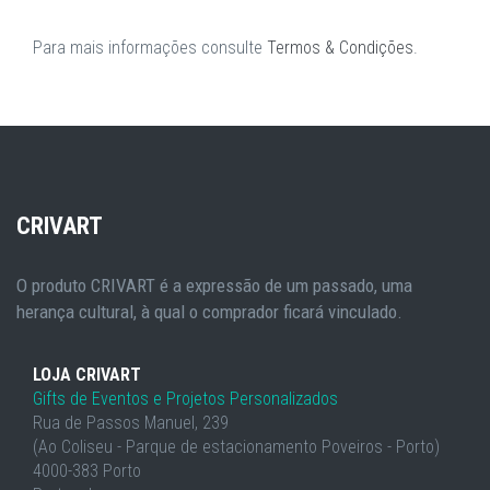
Para mais informações consulte
Termos & Condições
.
CRIVART
O produto CRIVART é a expressão de um passado, uma
herança cultural, à qual o comprador ficará vinculado.
LOJA CRIVART
Gifts de Eventos e Projetos Personalizados
Rua de Passos Manuel, 239
(Ao Coliseu - Parque de estacionamento Poveiros - Porto)
4000-383 Porto