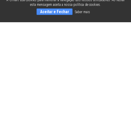
A Crivart usa cookies para melhorar a navegação dos nossos utilizadores. Ao fechar
esta mensagem aceita a nossa política de cookies.
Aceitar e Fechar
Saber mais