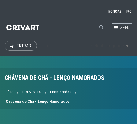
NOTICIAS
FAQ
MENU
Select Language
▼
ENTRAR
EUR
CHÁVENA DE CHÁ - LENÇO NAMORADOS
Início
/
PRESENTES
/
Enamorados
/
Chávena de Chá - Lenço Namorados