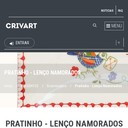
NOTICIAS
FAQ
MENU
Select Language
▼
ENTRAR
EUR
PRATINHO - LENÇO NAMORADOS
Início
/
PRESENTES
/
Enamorados
/
Pratinho - Lenço Namorados
PRATINHO - LENÇO NAMORADOS