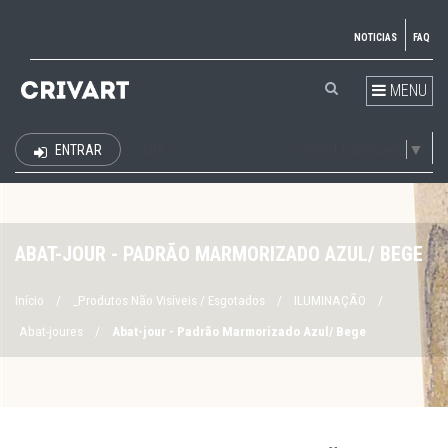
NOTICIAS
FAQ
MENU
Select Language
▼
ENTRAR
EUR
ABAT-JOUR - PADRÃO MARMORIZADO AZUL/ BEGE
Início
/
_Produtos Não Visíveis / Esgotados
/
ILUMINAÇÃO
/
Abat-joures
/
Abat-jour - Padrão Marmorizado Azul/ Bege