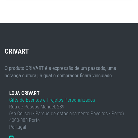
CRIVART
O produto CRIVART é a expressão de um passado, uma
herança cultural, à qual o comprador ficará vinculado.
LOJA CRIVART
Gifts de Eventos e Projetos Personalizados
Rua de Passos Manuel, 239
(Ao Coliseu - Parque de estacionamento Poveiros - Porto)
4000-383 Porto
Portugal