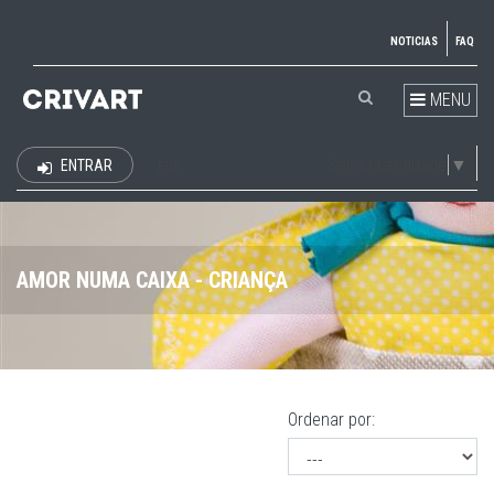
NOTICIAS
FAQ
MENU
Select Language
▼
ENTRAR
EUR
AMOR NUMA CAIXA - CRIANÇA
Ordenar por: