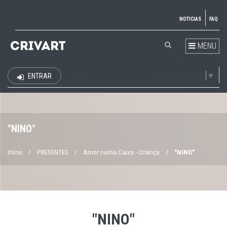
NOTICIAS
FAQ
MENU
Select Language
▼
ENTRAR
EUR
"NINO"
Início
/
PRESENTES
/
Amor numa Caixa - Criança
/
"NINO"
"NINO"