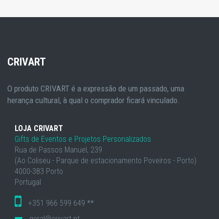
CRIVART
O produto CRIVART é a expressão de um passado, uma
herança cultural, à qual o comprador ficará vinculado.
LOJA CRIVART
Gifts de Eventos e Projetos Personalizados
Rua de Passos Manuel, 239
(Ao Coliseu - Parque de estacionamento Poveiros - Porto)
4000-383 Porto
Portugal
+351 966 599 649 **
geral@crivart.pt