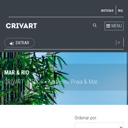
NOTICIAS
FAQ
MENU
Select Language
▼
ENTRAR
EUR
MAR & RIO
CRIVART - DECOR - Ambiente Praia & Mar
Ordenar por: