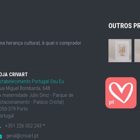
OUTROS P
a herança cultural, à qual o comprador
OJA CRIVART
stabelecimento Portugal Sou Eu
ua Miguel Bombarda, 648
À maternidade Júlio Diniz - Parque de
stacionamento - Palácio Cristal)
050-379 Porto
ortugal
+351 226 002 243 *
geral@crivart.pt