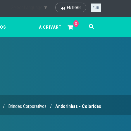
Select Language
▼
ENTRAR
EUR
0
ÇOS
A CRIVART
/
Brindes Corporativos
/
Andorinhas - Coloridas