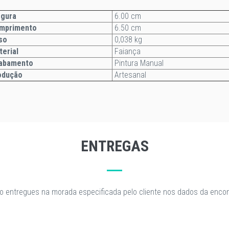
gura
6.00 cm
mprimento
6.50 cm
so
0,038 kg
terial
Faiança
abamento
Pintura Manual
odução
Artesanal
ENTREGAS
o entregues na morada especificada pelo cliente nos dados da enc