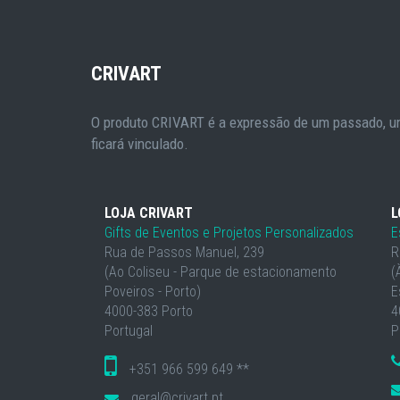
CRIVART
O produto CRIVART é a expressão de um passado, um
ficará vinculado.
LOJA CRIVART
L
Gifts de Eventos e Projetos Personalizados
E
Rua de Passos Manuel, 239
R
(Ao Coliseu - Parque de estacionamento
(
Poveiros - Porto)
E
4000-383 Porto
4
Portugal
P
+351 966 599 649 **
geral@crivart.pt