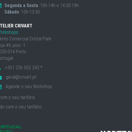
Segunda a Sexta
: 10h-14h e 14:30-19h
Sábado
: 10h-13:30
TELIER CRIVART
orkshops
ento Comercial Cristal Park
oja 49, piso -1
050-014 Porto
ortugal
+351 226 002 243 *
geral@crivart.pt
Agende o seu Workshop
om o seu tarifário.
o com o seu tarifário.