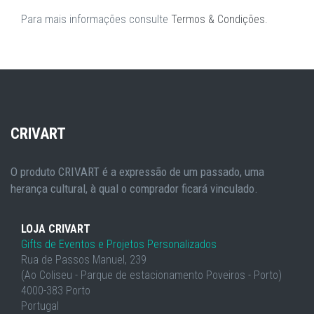
Para mais informações consulte
Termos & Condições
.
CRIVART
O produto CRIVART é a expressão de um passado, uma
herança cultural, à qual o comprador ficará vinculado.
LOJA CRIVART
Gifts de Eventos e Projetos Personalizados
Rua de Passos Manuel, 239
(Ao Coliseu - Parque de estacionamento Poveiros - Porto)
4000-383 Porto
Portugal