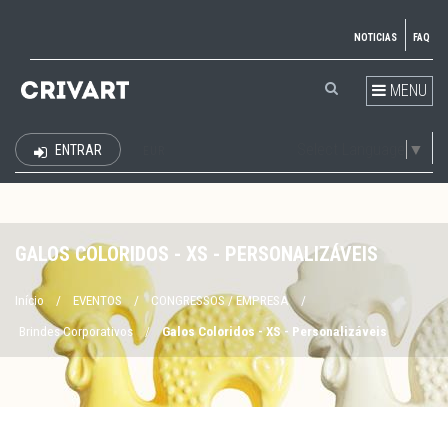
NOTICIAS
FAQ
MENU
Select Language
▼
ENTRAR
EUR
GALOS COLORIDOS - XS - PERSONALIZÁVEIS
Início
/
EVENTOS
/
CONGRESSOS / EMPRESA
/
Brindes Corporativos
/
Galos Coloridos - XS - Personalizáveis