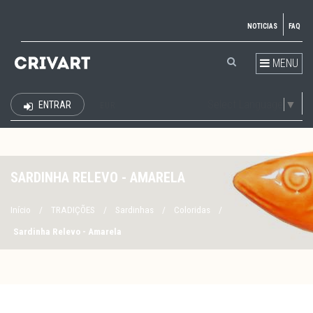
NOTICIAS
FAQ
MENU
Select Language
▼
ENTRAR
EUR
SARDINHA RELEVO - AMARELA
Início
/
TRADIÇÕES
/
Sardinhas
/
Coloridas
/
Sardinha Relevo - Amarela