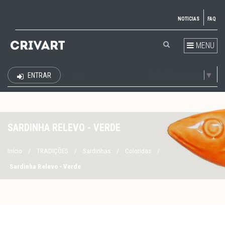
NOTICIAS
FAQ
MENU
Select Language
▼
ENTRAR
EUR
SARDINHA RELEVO - VERDE
Início
/
TRADIÇÕES
/
Sardinhas
/
Coloridas
/
Sardinha Relevo - Verde