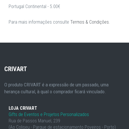
Portugal Continental - 5.00€
Para mais informações consulte
Termos & Condições
.
CRIVART
O produto CRIVART é a expressão de um passado, uma
herança cultural, à qual o comprador ficará vinculado.
LOJA CRIVART
Gifts de Eventos e Projetos Personalizados
Rua de Passos Manuel, 239
(Ao Coliseu - Parque de estacionamento Poveiros - Porto)