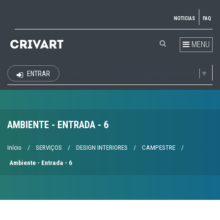
NOTICIAS
FAQ
MENU
Select Language
▼
ENTRAR
EUR
AMBIENTE - ENTRADA - 6
Início
/
SERVIÇOS
/
DESIGN INTERIORES
/
CAMPESTRE
/
Ambiente - Entrada - 6