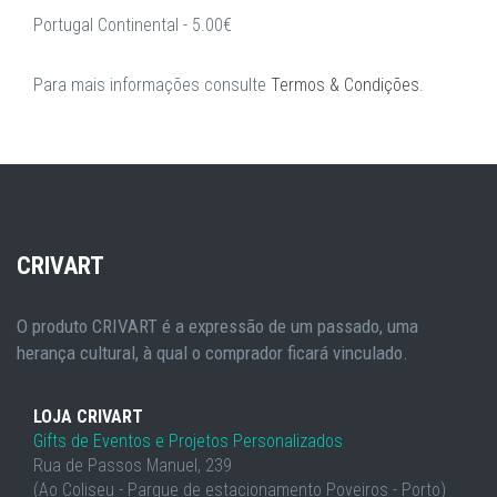
Portugal Continental - 5.00€
Para mais informações consulte
Termos & Condições
.
CRIVART
O produto CRIVART é a expressão de um passado, uma
herança cultural, à qual o comprador ficará vinculado.
LOJA CRIVART
Gifts de Eventos e Projetos Personalizados
Rua de Passos Manuel, 239
(Ao Coliseu - Parque de estacionamento Poveiros - Porto)