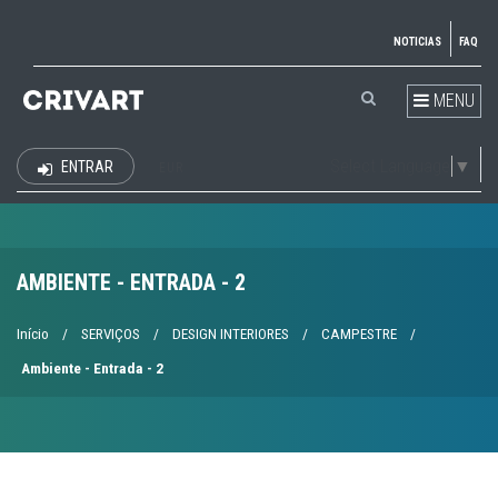
NOTICIAS
FAQ
MENU
Select Language
▼
ENTRAR
EUR
AMBIENTE - ENTRADA - 2
Início
/
SERVIÇOS
/
DESIGN INTERIORES
/
CAMPESTRE
/
Ambiente - Entrada - 2