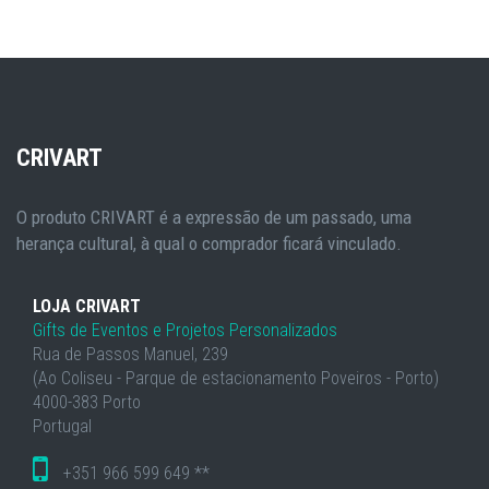
CRIVART
O produto CRIVART é a expressão de um passado, uma
herança cultural, à qual o comprador ficará vinculado.
LOJA CRIVART
Gifts de Eventos e Projetos Personalizados
Rua de Passos Manuel, 239
(Ao Coliseu - Parque de estacionamento Poveiros - Porto)
4000-383 Porto
Portugal
+351 966 599 649 **