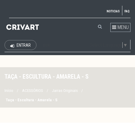
NOTICIAS
FAQ
MENU
Select Language
▼
ENTRAR
EUR
TAÇA - ESCULTURA - AMARELA - S
Início
/
ACESSÓRIOS
/
Jarras Originais
/
Taça - Escultura - Amarela - S