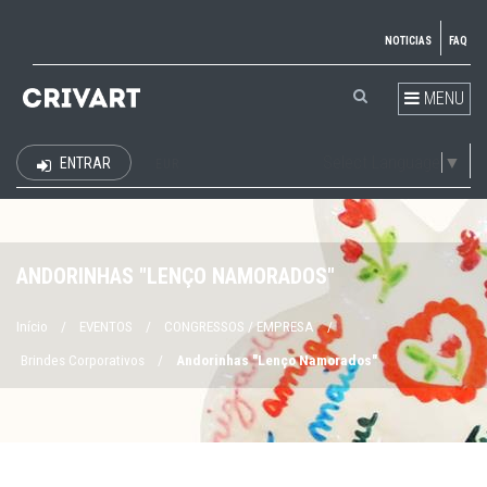
NOTICIAS
FAQ
MENU
Select Language
▼
ENTRAR
EUR
ANDORINHAS "LENÇO NAMORADOS"
Início
/
EVENTOS
/
CONGRESSOS / EMPRESA
/
Brindes Corporativos
/
Andorinhas "Lenço Namorados"