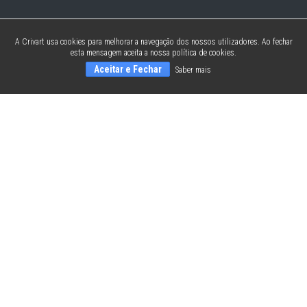
A Crivart usa cookies para melhorar a navegação dos nossos utilizadores. Ao fechar
esta mensagem aceita a nossa política de cookies.
Aceitar e Fechar
Saber mais