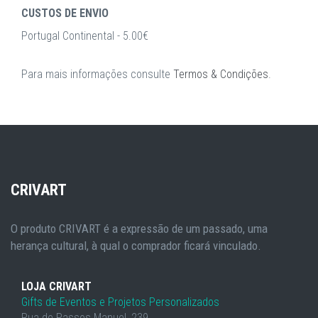
CUSTOS DE ENVIO
Portugal Continental - 5.00€
Para mais informações consulte
Termos & Condições
.
CRIVART
O produto CRIVART é a expressão de um passado, uma
herança cultural, à qual o comprador ficará vinculado.
LOJA CRIVART
Gifts de Eventos e Projetos Personalizados
Rua de Passos Manuel, 239