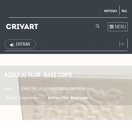
NOTICIAS
FAQ
MENU
Select Language
▼
ENTRAR
EUR
AZULEJO FLOR- BASE COPO
Início
/
EVENTOS
/
CONGRESSOS / EMPRESA
/
Brindes Corporativos
/
Azulejo Flor- Base copo