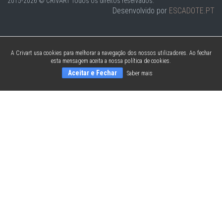
2015-2026 © CRIVART
Todos os direitos reservados.
Desenvolvido por
ESCADOTE.PT
A Crivart usa cookies para melhorar a navegação dos nossos utilizadores. Ao fechar
esta mensagem aceita a nossa política de cookies.
Aceitar e Fechar
Saber mais