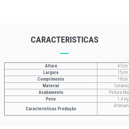
CARACTERISTICAS
Altura
47cm
Largura
15cm
Comprimento
19cm
Material
Cerami
Acabamento
Pintura Ma
Peso
1.4 kg
Artesan
Caracteristicas Produção