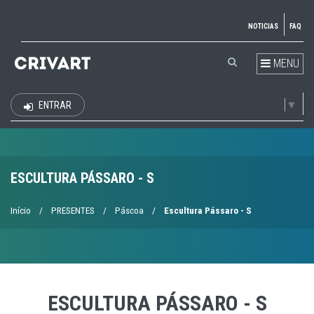
NOTICIAS
FAQ
MENU
Select Language
▼
ENTRAR
EUR
ESCULTURA PÁSSARO - S
Início
/
PRESENTES
/
Páscoa
/
Escultura Pássaro - S
ESCULTURA PÁSSARO - S