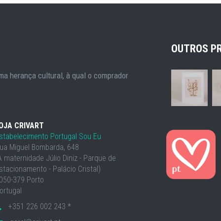
OUTROS P
a herança cultural, à qual o comprador
OJA CRIVART
stabelecimento Portugal Sou Eu
ua Miguel Bombarda, 648
À maternidade Júlio Diniz - Parque de
stacionamento - Palácio Cristal)
050-379 Porto
ortugal
+351 226 002 243 *