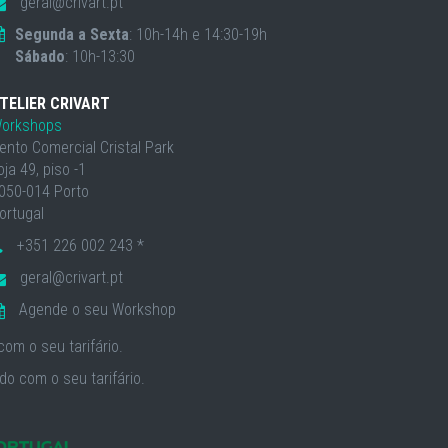
geral@crivart.pt
Segunda a Sexta
: 10h-14h e 14:30-19h
Sábado
: 10h-13:30
TELIER CRIVART
orkshops
ento Comercial Cristal Park
oja 49, piso -1
050-014 Porto
ortugal
+351 226 002 243 *
geral@crivart.pt
Agende o seu Workshop
om o seu tarifário.
o com o seu tarifário.