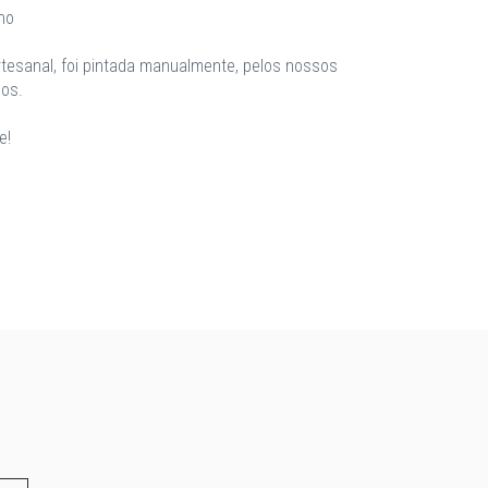
ho
tesanal, foi pintada manualmente, pelos nossos
dos.
e!