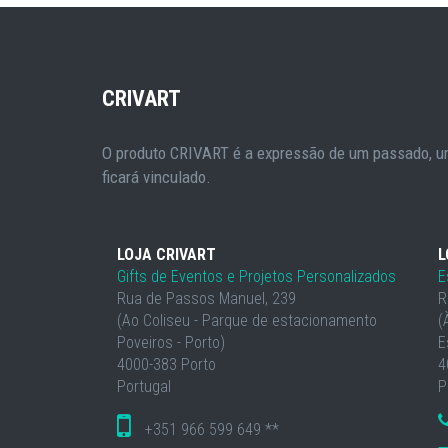
CRIVART
O produto CRIVART é a expressão de um passado, um
ficará vinculado.
LOJA CRIVART
L
Gifts de Eventos e Projetos Personalizados
E
Rua de Passos Manuel, 239
R
(Ao Coliseu - Parque de estacionamento
(
Poveiros - Porto)
E
4000-383 Porto
4
Portugal
P
+351 966 599 649 **