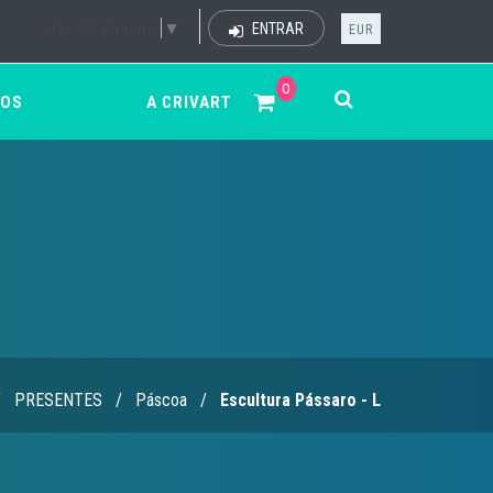
Select Language
▼
ENTRAR
EUR
0
ÇOS
A CRIVART
/
PRESENTES
/
Páscoa
/
Escultura Pássaro - L