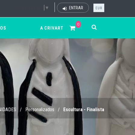
Select Language
▼
ENTRAR
EUR
0
ÇOS
A CRIVART
NIDADES
/
Personalizados
/
Escultura - Finalista