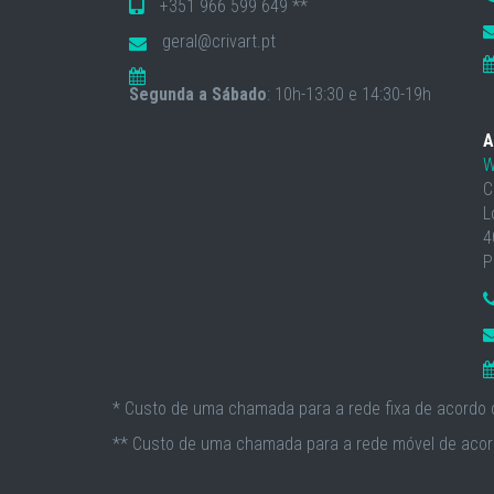
+351 966 599 649 **
geral@crivart.pt
Segunda a Sábado
: 10h-13:30 e 14:30-19h
A
W
C
L
4
P
* Custo de uma chamada para a rede fixa de acordo c
** Custo de uma chamada para a rede móvel de acord