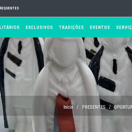
FREQUENTES
LITÁRIOS
EXCLUSIVOS
TRADIÇÕES
EVENTOS
SERVI
Início
/
PRESENTES
/
OPORTU