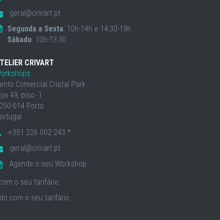
geral@crivart.pt
Segunda a Sexta
: 10h-14h e 14:30-19h
Sábado
: 10h-13:30
TELIER CRIVART
orkshops
ento Comercial Cristal Park
oja 49, piso -1
050-014 Porto
ortugal
+351 226 002 243 *
geral@crivart.pt
Agende o seu Workshop
om o seu tarifário.
o com o seu tarifário.