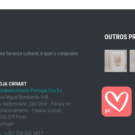
OUTROS P
a herança cultural, à qual o comprador
OJA CRIVART
stabelecimento Portugal Sou Eu
ua Miguel Bombarda, 648
À maternidade Júlio Diniz - Parque de
stacionamento - Palácio Cristal)
050-379 Porto
ortugal
+351 226 002 243 *