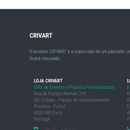
CRIVART
O produto CRIVART é a expressão de um passado, um
ficará vinculado.
LOJA CRIVART
L
Gifts de Eventos e Projetos Personalizados
E
Rua de Passos Manuel, 239
R
(Ao Coliseu - Parque de estacionamento
(
Poveiros - Porto)
E
4000-383 Porto
4
Portugal
P