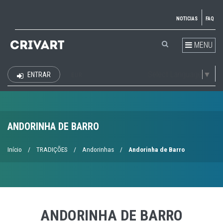
NOTICIAS
FAQ
MENU
Select Language
▼
ENTRAR
EUR
ANDORINHA DE BARRO
Início
/
TRADIÇÕES
/
Andorinhas
/
Andorinha de Barro
ANDORINHA DE BARRO