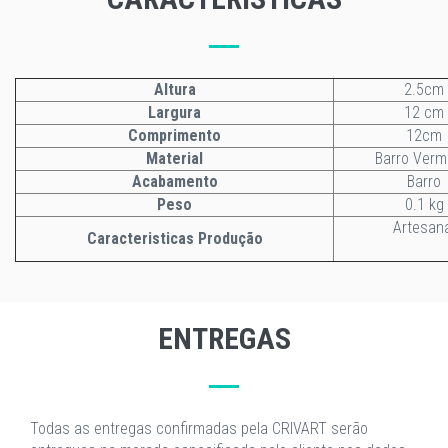
Altura
2.5cm
Largura
12 cm
Comprimento
12cm
Material
Barro Verm
Acabamento
Barro
Peso
0.1 kg
Artesan
Caracteristicas Produção
ENTREGAS
Todas as entregas confirmadas pela CRIVART serão