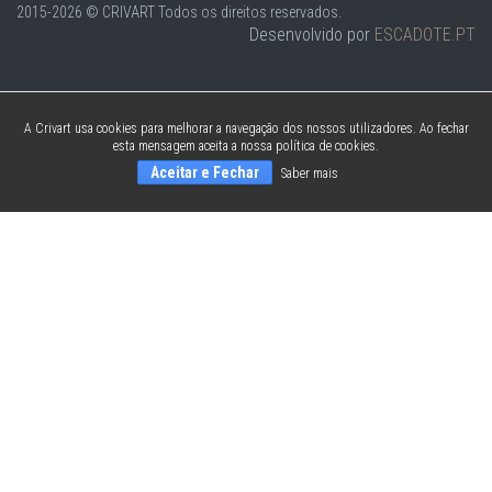
2015-2026 © CRIVART
Todos os direitos reservados.
Desenvolvido por
ESCADOTE.PT
A Crivart usa cookies para melhorar a navegação dos nossos utilizadores. Ao fechar
esta mensagem aceita a nossa política de cookies.
Aceitar e Fechar
Saber mais