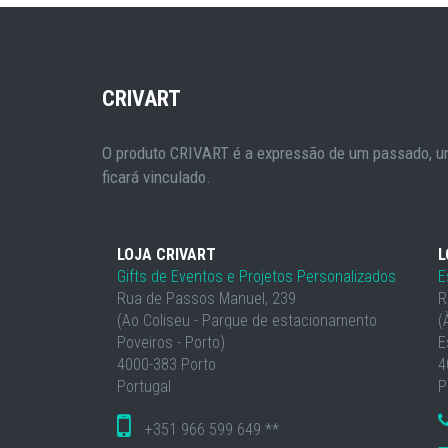
CRIVART
O produto CRIVART é a expressão de um passado, um
ficará vinculado.
LOJA CRIVART
L
Gifts de Eventos e Projetos Personalizados
E
Rua de Passos Manuel, 239
R
(Ao Coliseu - Parque de estacionamento
(
Poveiros - Porto)
E
4000-383 Porto
4
Portugal
P
+351 966 599 649 **