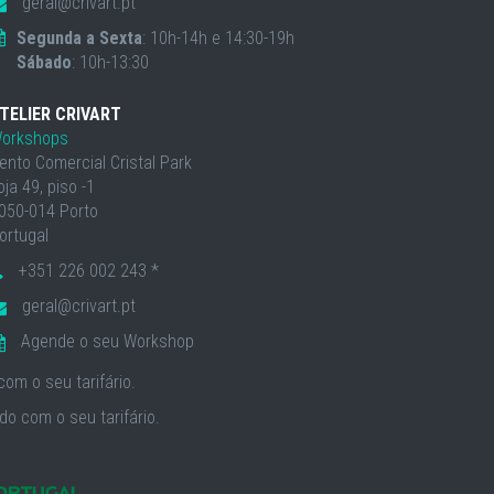
geral@crivart.pt
Segunda a Sexta
: 10h-14h e 14:30-19h
Sábado
: 10h-13:30
TELIER CRIVART
orkshops
ento Comercial Cristal Park
oja 49, piso -1
050-014 Porto
ortugal
+351 226 002 243 *
geral@crivart.pt
Agende o seu Workshop
om o seu tarifário.
o com o seu tarifário.