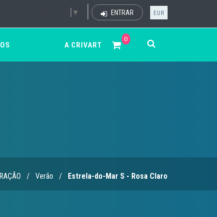
Select Language
▼
ENTRAR
EUR
0
ÇOS
A CRIVART
RAÇÃO
/
Verão
/
Estrela-do-Mar S - Rosa Claro