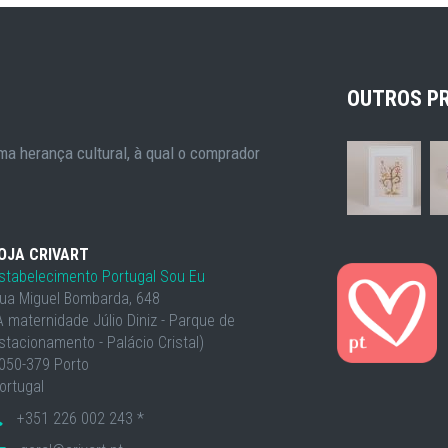
OUTROS P
a herança cultural, à qual o comprador
OJA CRIVART
stabelecimento Portugal Sou Eu
ua Miguel Bombarda, 648
À maternidade Júlio Diniz - Parque de
stacionamento - Palácio Cristal)
050-379 Porto
ortugal
+351 226 002 243 *