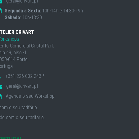
geral@crivart.pt
Segunda a Sexta
: 10h-14h e 14:30-19h
Sábado
: 10h-13:30
TELIER CRIVART
orkshops
ento Comercial Cristal Park
oja 49, piso -1
050-014 Porto
ortugal
+351 226 002 243 *
geral@crivart.pt
Agende o seu Workshop
om o seu tarifário.
o com o seu tarifário.