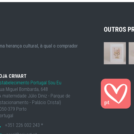
OUTROS P
a herança cultural, à qual o comprador
OJA CRIVART
stabelecimento Portugal Sou Eu
ua Miguel Bombarda, 648
À maternidade Júlio Diniz - Parque de
stacionamento - Palácio Cristal)
050-379 Porto
ortugal
+351 226 002 243 *