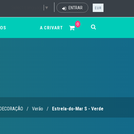
Select Language
▼
ENTRAR
EUR
0
ÇOS
A CRIVART
DECORAÇÃO
/
Verão
/
Estrela-do-Mar S - Verde