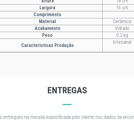
Altura
16 cm
Largura
16 cm
Comprimento
Material
Cerâmica
Acabamento
Vidrado
Peso
0.2 kg
Artesanal
Caracteristicas Produção
ENTREGAS
o entregues na morada especificada pelo cliente nos dados da enc