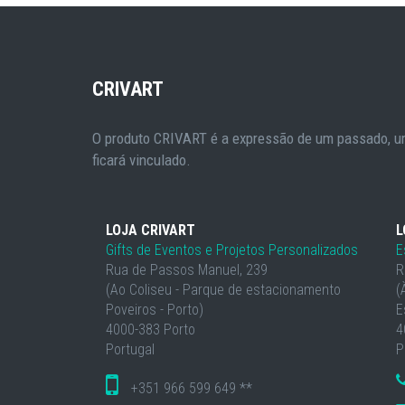
CRIVART
O produto CRIVART é a expressão de um passado, um
ficará vinculado.
LOJA CRIVART
L
Gifts de Eventos e Projetos Personalizados
E
Rua de Passos Manuel, 239
R
(Ao Coliseu - Parque de estacionamento
(
Poveiros - Porto)
E
4000-383 Porto
4
Portugal
P
+351 966 599 649 **