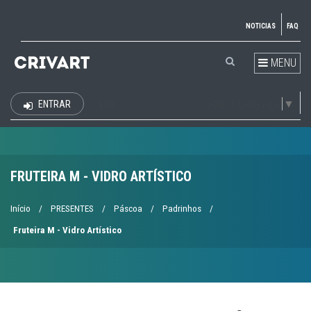
NOTICIAS
FAQ
MENU
Select Language
▼
ENTRAR
EUR
FRUTEIRA M - VIDRO ARTÍSTICO
Início
/
PRESENTES
/
Páscoa
/
Padrinhos
/
Fruteira M - Vidro Artístico