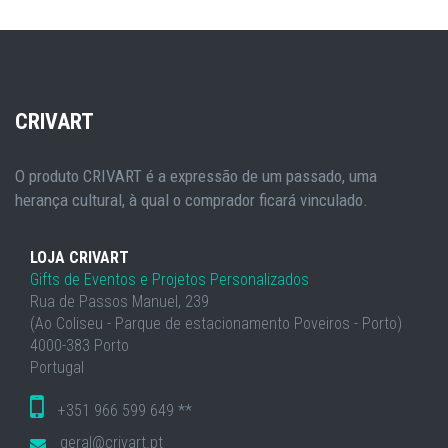
CRIVART
O produto CRIVART é a expressão de um passado, uma
herança cultural, à qual o comprador ficará vinculado.
LOJA CRIVART
Gifts de Eventos e Projetos Personalizados
Rua de Passos Manuel, 239
(Ao Coliseu - Parque de estacionamento Poveiros - Porto)
4000-383 Porto
Portugal
+351 966 599 649 **
geral@crivart.pt