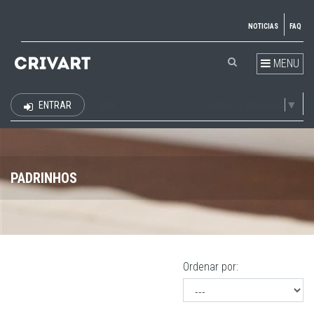
NOTICIAS
FAQ
MENU
Select Language
▼
ENTRAR
EUR
PADRINHOS
Ordenar por: