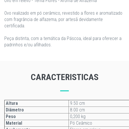
Ovo em relevo - Tema Flores - Aroma de Alfazema
Ovo realizado em pó cerâmico, revestido a flores e aromatizado
com fragrância de alfazema, por artesã devidamente
certificada.
Peça distinta, com a temática da Páscoa, ideal para oferecer a
padrinhos e/ou afilhados.
CARACTERISTICAS
Altura
9.50 cm
Diâmetro
8.00 cm
Peso
0,200 kg
Material
Pó Ceâmico