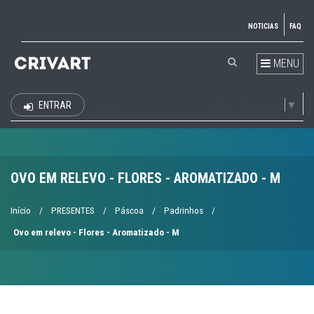
NOTICIAS
FAQ
MENU
Select Language
▼
ENTRAR
EUR
OVO EM RELEVO - FLORES - AROMATIZADO - M
Início
/
PRESENTES
/
Páscoa
/
Padrinhos
/
Ovo em relevo - Flores - Aromatizado - M